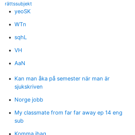
rättssubjekt
yeoSK
WTn
sqhL
VH
AaN
Kan man åka på semester när man är
sjukskriven
Norge jobb
My classmate from far far away ep 14 eng
sub
Komma ihag