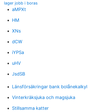
lager jobb i boras
aMPXt
HM
XNs
dCW
iYPSa
uHV
JsdSB
Länsförsäkringar bank bolånekalkyl
Vinterkräksjuka och magsjuka
Stillsamma katter