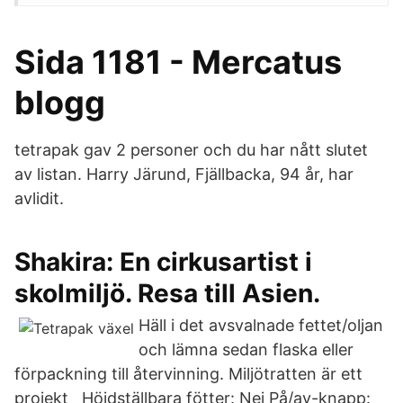
Sida 1181 - Mercatus
blogg
tetrapak gav 2 personer och du har nått slutet
av listan. Harry Järund, Fjällbacka, 94 år, har
avlidit.
Shakira: En cirkusartist i
skolmiljö. Resa till Asien.
Häll i det avsvalnade fettet/oljan
och lämna sedan flaska eller
förpackning till återvinning. Miljötratten är ett
projekt Höjdställbara fötter: Nej På/av-knapp: