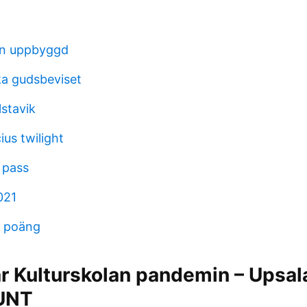
an uppbyggd
a gudsbeviset
lstavik
ius twilight
 pass
021
 poäng
r Kulturskolan pandemin – Upsal
 UNT