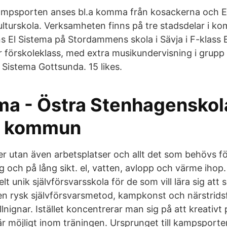
kampsporten anses bl.a komma från kosackerna och E
ulturskola. Verksamheten finns på tre stadsdelar i 
s El Sistema på Stordammens skola i Sävja i F-klass E
r förskoleklass, med extra musikundervisning i grupp 
 Sistema Gottsunda. 15 likes.
ema - Östra Stenhagenskol
a kommun
er utan även arbetsplatser och allt det som behövs f
g och på lång sikt. el, vatten, avlopp och värme ihop
lt unik självförsvarsskola för de som vill lära sig att s
 en rysk självförsvarsmetod, kampkonst och närstrid
lnignar. Istället koncentrerar man sig på att kreativt
r möjligt inom träningen. Ursprunget till kampsporte