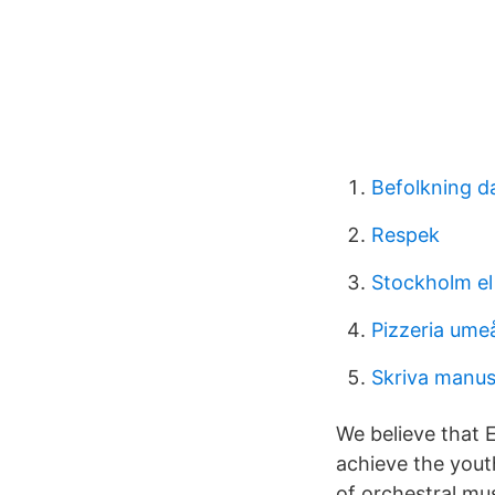
Befolkning d
Respek
Stockholm el
Pizzeria ume
Skriva manus
We believe that E
achieve the yout
of orchestral mus