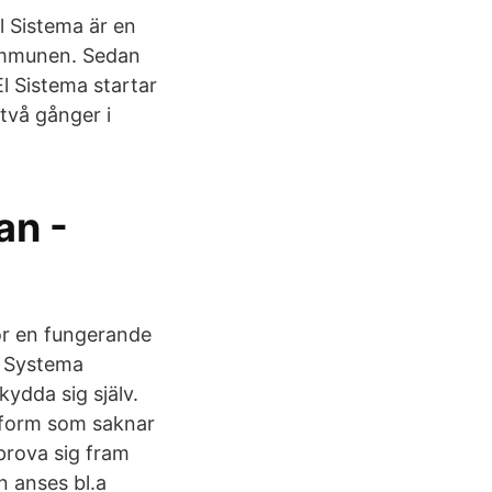
l Sistema är en
kommunen. Sedan
l Sistema startar
två gånger i
an -
ör en fungerande
. Systema
kydda sig själv.
sform som saknar
 prova sig fram
n anses bl.a