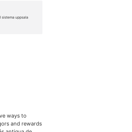
ive ways to
igors and rewards
ás antigua de