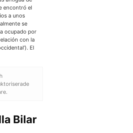
e encontró el
ios a unos
ualmente se
ra ocupado por
relación con la
cidental’). El
ch
auktoriserade
are.
la Bilar