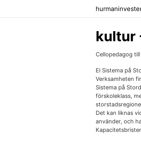
hurmaninveste
kultur
Cellopedagog til
El Sistema på St
Verksamheten fin
Sistema på Stord
förskoleklass, m
storstadsregioner 
Det kan liknas vid
använder, och han
Kapacitetsbriste