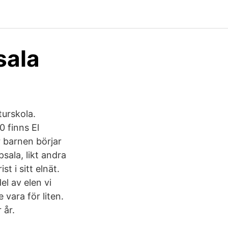
sala
turskola.
 finns El
r barnen börjar
sala, likt andra
t i sitt elnät.
el av elen vi
 vara för liten.
 år.