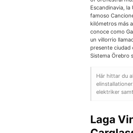
Escandinavia, la
famoso Cancioner
kilómetros más al
conoce como Gam
un villorrio llama
presente ciudad d
Sistema Örebro s
Här hittar du a
elinstallatione
elektriker samt
Laga Vin
Carglas