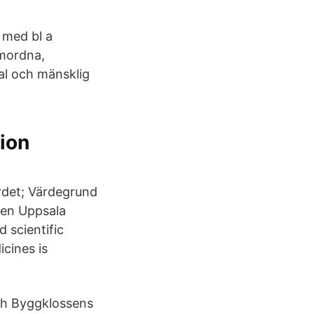
 med bl a
amordna,
al och mänsklig
tion
rdet; Värdegrund
ngen Uppsala
 scientific
cines is
ch Byggklossens