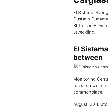
El Sistema Sveri
Gustavo Dudamel 
Stiftelsen El Si
utveckling.
El Sistema
between
Monitoring Centr
research working
commonplace.
Augusti 2018 utö