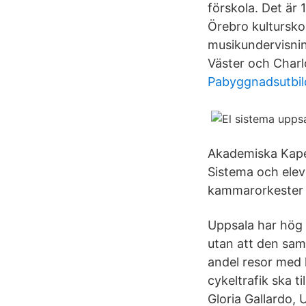
förskola. Det är
Örebro kultursko
musikundervisnin
Väster och Charl
Pabyggnadsutbil
Akademiska Kapell
Sistema och elev
kammarorkester 
Uppsala har hög t
utan att den sam
andel resor med k
cykeltrafik ska 
Gloria Gallardo,