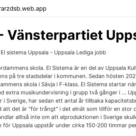
rarzdsb.web.app
 - Vänsterpartiet Upp
l El sistema Uppsala - Uppsala Lediga jobb
ordammens skola. El Sistema är en del av Uppsala Kul
ns på tre stadsdelar i kommunen. Sedan hösten 2020
ammens skola i Sävja i F-klass. El Sistema startar nä
ed extra musikundervisning i grupp två gånger i … Upp
i Sverige, har sedan ett antal år tillbaka kapacitetsbris
 att det är "för trångt" i det elnät som tillför en stor d
dlar alltså inte om att elproduktionen i Sverige skulle
n för Uppsala uppstår under cirka 150-200 timmar per