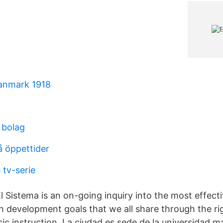
anmark 1918
 bolag
å öppettider
 tv-serie
l Sistema is an on-going inquiry into the most effect
h development goals that we all share through the r
ic instruction. La ciudad es sede de la universidad m