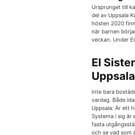
Ursprunget till 
del av Uppsala K
hösten 2020 finn
när barnen börja
veckan. Under El
El Sist
Uppsal
Inte bara bostäd
vardag. Både ida
Uppsala: Är ett he
Systema i sig är
fasta utgångsstäl
och se vad som ä