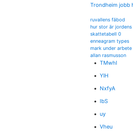
Trondheim jobb h
ruvallens fäbod
hur stor är jordens
skattetabell 0
enneagram types
mark under arbete
allan rasmusson
TMwhI
YlH
NxfyA
IbS
uy
Vheu