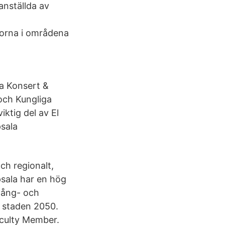
anställda av
lorna i områdena
a Konsert &
och Kungliga
iktig del av El
sala
och regionalt,
psala har en hög
 gång- och
m staden 2050.
aculty Member.