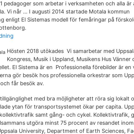
 11 pedagoger som arbetar i verksamheten och alla är 
la. Vi når … I augusti 2014 startade Motala kommun
g enligt El Sistemas modell för femåringar på försko
ottenborg.
dning
Hösten 2018 utökades Vi samarbetar med Uppsal
Kongress, Musik i Uppland, Musikens Hus Vänner 
et. El Sistema är en Professionella förebilder är en v
erna gör besök hos professionella orkestrar som Upp
och får besök av.
illgänglighet med bra möjligheter att röra sig lokalt 
lade ytan för transportsystemet ökar per capita. Up
ollektivtrafik samt gång- och cykel. Kollektivtrafik,
tillsammans utgöra minst 75 procent av resandet ino
 Uppsala University, Department of Earth Sciences, F