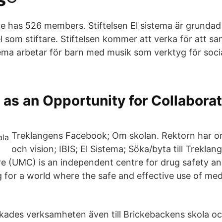
ge has 526 members. Stiftelsen El sistema är grundad
som stiftare. Stiftelsen kommer att verka för att s
stema arbetar för barn med musik som verktyg för soci
 as an Opportunity for Collabora
Treklangens Facebook; Om skolan. Rektorn har o
och vision; IBIS; El Sistema; Söka/byta till Trekla
e (UMC) is an independent centre for drug safety and
 for a world where the safe and effective use of medi
kades verksamheten även till Brickebackens skola o