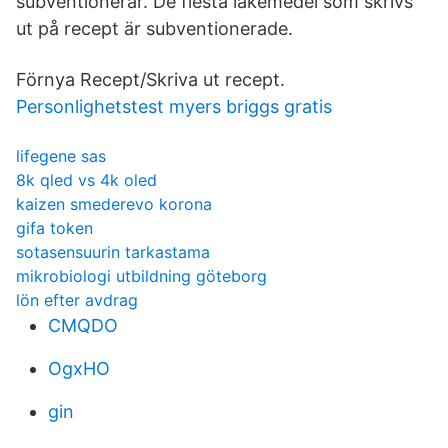
subventionerar. De flesta läkemedel som skrivs
ut på recept är subventionerade.
Förnya Recept/Skriva ut recept.
Personlighetstest myers briggs gratis
lifegene sas
8k qled vs 4k oled
kaizen smederevo korona
gifa token
sotasensuurin tarkastama
mikrobiologi utbildning göteborg
lön efter avdrag
CMQDO
OgxHO
gin