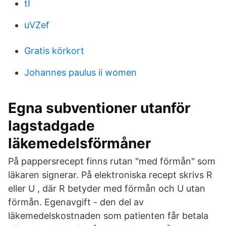
tI
uVZef
Gratis körkort
Johannes paulus ii women
Egna subventioner utanför
lagstadgade
läkemedelsförmåner
På pappersrecept finns rutan "med förmån" som
läkaren signerar. På elektroniska recept skrivs R
eller U , där R betyder med förmån och U utan
förmån. Egenavgift - den del av
läkemedelskostnaden som patienten får betala